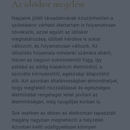
Az időskor megélése
Napjaink jóléti társadalmának köszönhetően a
születéskor várható élettartam is folyamatosan
növekszik, ezzel együtt az időskor
meghatározása, időbeli kérdése is sokat
változott, és folyamatosan változik. Az
idősödés folyamata mindenki számára eltérő,
hiszen az nagyon sokmindentől függ, így
például az addig kialakított életmódtól, a
szociális környezettől, egészségi állapotától
stb. Azt azonban általánosságban elmondhatjuk,
hogy megfelelő hozzáállással és egészséges
életmóddal rengeteget lehet javítani az
életminőségen, még nyugdíjas korban is.
Sok esetben az ebben az életkorban tapasztalt
magány nagyban megnehezíti a helyzetet.
Azonban kellő odafigyeléssel könnyen