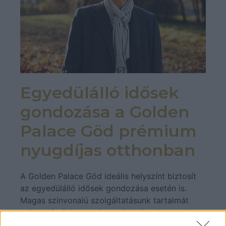
Egyedülálló idősek
gondozása a Golden
Palace Göd prémium
nyugdíjas otthonban
A Golden Palace Göd ideális helyszínt biztosít
az egyedülálló idősek gondozása esetén is.
Magas színvonalú szolgáltatásunk tartalmát
teljes mértékben az itt lakók igényeire szabjuk,
így nemcsak biztonságban érezheti magát