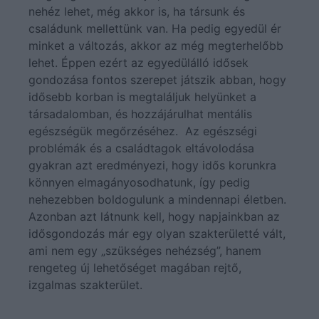
nehéz lehet, még akkor is, ha társunk és
családunk mellettünk van. Ha pedig egyedül ér
minket a változás, akkor az még megterhelőbb
lehet. Éppen ezért az egyedülálló idősek
gondozása fontos szerepet játszik abban, hogy
idősebb korban is megtaláljuk helyünket a
társadalomban, és hozzájárulhat mentális
egészségük megőrzéséhez. Az egészségi
problémák és a családtagok eltávolodása
gyakran azt eredményezi, hogy idős korunkra
könnyen elmagányosodhatunk, így pedig
nehezebben boldogulunk a mindennapi életben.
Azonban azt látnunk kell, hogy napjainkban az
idősgondozás már egy olyan szakterületté vált,
ami nem egy „szükséges nehézség”, hanem
rengeteg új lehetőséget magában rejtő,
izgalmas szakterület.