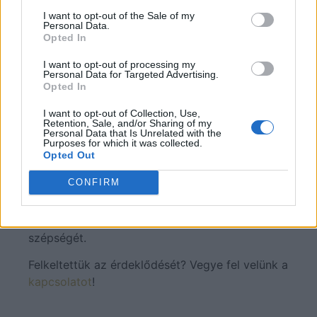
meg. Benti medencénk kitűnő alkalmat kínál
I want to opt-out of the Sale of my
úszásra, míg sport termünk további sportolási
Personal Data.
Opted In
lehetőséget biztosít.
Nagy közösségi terünkben pedig mindenki
I want to opt-out of processing my
kedvére élheti szociális életét, legyen szó előre
Personal Data for Targeted Advertising.
Opted In
tervezett programokról (színház, mozi,
koncert), vagy közös kártyázásról,
I want to opt-out of Collection, Use,
Retention, Sale, and/or Sharing of my
beszélgetésről.
Personal Data that Is Unrelated with the
Purposes for which it was collected.
Mi tehát valljuk, hogy minden ember
Opted Out
egyedülálló, ezért egyedülálló gondozás illeti
CONFIRM
meg, ami ma már nem pusztán kötelesség, de
Önnek lehetőség arra, hogy minden korban
ajándékként élhesse meg a mindennapok
szépségét.
Felkeltettük az érdeklődését? Vegye fel velünk a
kapcsolatot
!