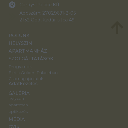
Cordys Palace Kft.
Adószám: 27029691-2-05
2132 Göd, Kádár utca 49.
RÓLUNK
HELYSZÍN
APARTMANHÁZ
SZOLGÁLTATÁSOK
Programok
Élet a Golden Palaceban
Csomagajánlatok
Adatkezelés
GALÉRIA
helyszín
apartman
építkezés
MÉDIA
GYIK