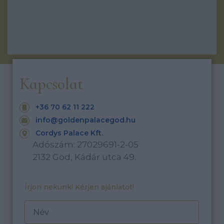
Kapcsolat
+36 70 62 11 222
info@goldenpalacegod.hu
Cordys Palace Kft.
Adószám: 27029691-2-05
2132 Göd, Kádár utca 49.
Írjon nekünk! Kérjen ajánlatot!