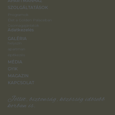
APARTMANHÁZ
SZOLGÁLTATÁSOK
Programok
Élet a Golden Palaceban
Csomagajánlatok
Adatkezelés
GALÉRIA
helyszín
apartman
építkezés
MÉDIA
GYIK
MAGAZIN
KAPCSOLAT
Jóllét, biztonság, közösség idősebb
korban is.