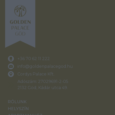
+36 70 62 11 222
info@goldenpalacegod.hu
Cordys Palace Kft.
Adószám: 27029691-2-05
2132 Göd, Kádár utca 49.
RÓLUNK
HELYSZÍN