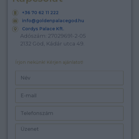
+36 70 62 11 222
info@goldenpalacegod.hu
Cordys Palace Kft.
Adószám: 27029691-2-05
2132 Göd, Kádár utca 49.
Írjon nekünk! Kérjen ajánlatot!