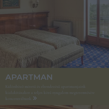
APARTMAN
Különböző méretű és elrendezésű apartmanjaink
kialakításakor a teljes körű nyugalom megteremtésére
koncentráltunk.