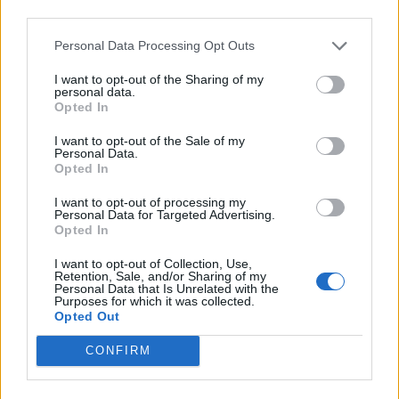
nyugdíjas otthon falai között
third parties.
A prémium körülmények között töltött mindennapokban
Personal Data Processing Opt Outs
nem csak a szórakozás és az aktív életvitel összes feltétele
adott, de kiemelt figyelmet fordítunk arra is, hogy
I want to opt-out of the Sharing of my
personal data.
mindenki, akinek szükséges van rá, hatékony, szakszerű
Opted In
gondozást, ápolást kapjon. Az ápolás mellett a helyben
I want to opt-out of the Sale of my
elérhető orvosi, szakorvosi járóbeteg ellátás is
Personal Data.
megalapozott, hiszen erre a célra négy darab új rendelőt
Opted In
hoztunk létre egészségcentrumunkban.
I want to opt-out of processing my
Personal Data for Targeted Advertising.
Az ideköltözőknek nem kell hosszú órákig várniuk a
Opted In
sorukra egy adott szakorvosi rendelésen, hiszen a nálunk
I want to opt-out of Collection, Use,
rendelő szakorvosokhoz előzetes bejelentkezés alapján
Retention, Sale, and/or Sharing of my
Personal Data that Is Unrelated with the
rövid határidővel, gond nélkül lehet eljutni.
Purposes for which it was collected.
Opted Out
Személyre szabott szolgáltatási csomagjainkban az összes
speciális kezelést és egyéni igényt figyelembe vesszük és
CONFIRM
külön foglalkozást is garantálunk. Gondoskodunk a
szükséges gyógyszerek beszerzéséről, szakszerű