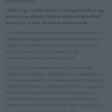
környezete
Valljuk, hogy a Golden Palace Göd nyugdíjas otthon, vagy
más néven nyugdíjasház lakóinak mindenből kiemelkedő
minőség jár, és ezért mi mindent meg is teszünk.
A Golden Palace Göd prémium apartmanház a káprázatos
Dunakanyar kapujában, Göd városának zöldövezetében
található. Egyedülálló panoráma, elegáns lakosztályok,
közel hét hektáros ősfás park gondoskodik a
mindennapok varázslatának megéléséről.
A ragyogó és színpompás természeti környezet segít
kikapcsolódni, könnyen találhatunk utat önmagunkhoz és
az élet színes csodáihoz. A homokos parttal rendelkező tó
tökéletesen alkalmas a pihenésre, a fürdőzésre, napozásra,
de az aktív kikapcsolódásra is, hiszen horgászatra is
kiválóan megfelel. Igazi gyöngyszeme a területnek saját
tavunk, amely minden évszakban más-más szépségekkel és