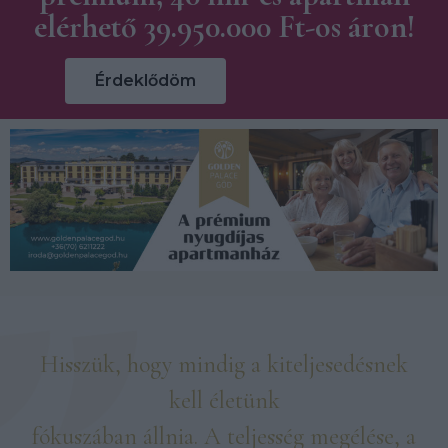
Árak
elérhető 39.950.000 Ft-os áron!
Érdeklődöm
Hisszük, hogy mindig a kiteljesedésnek
kell életünk
fókuszában állnia. A teljesség megélése, a