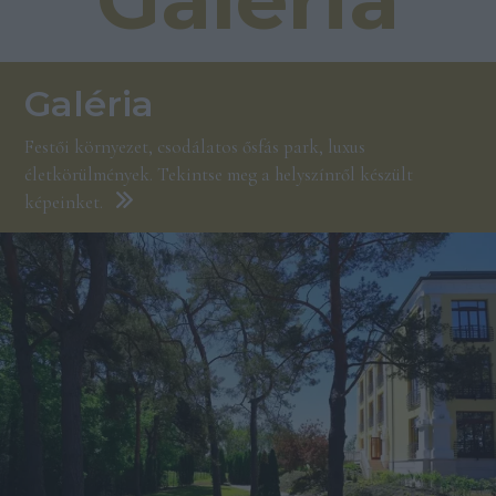
Galéria
Festői környezet, csodálatos ősfás park, luxus
életkörülmények. Tekintse meg a helyszínről készült
képeinket.