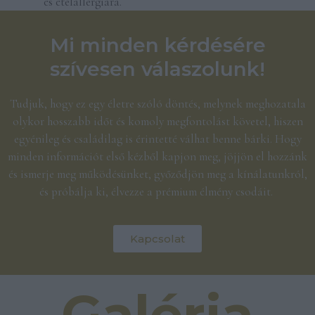
és ételallergiára.
Mi minden kérdésére
szívesen válaszolunk!
Tudjuk, hogy ez egy életre szóló döntés, melynek meghozatala
olykor hosszabb időt és komoly megfontolást követel, hiszen
egyénileg és családilag is érintetté válhat benne bárki. Hogy
minden információt első kézből kapjon meg, jöjjön el hozzánk
és ismerje meg működésünket, győződjön meg a kínálatunkról,
és próbálja ki, élvezze a prémium élmény csodáit.
Kapcsolat
Galéria