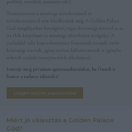
pedikűr, manikűr, masszázs stb.).
Természetesen a minőségi szórakozásról és
szórakoztatásról sem feledkezünk meg. A Golden Palace
Göd nyugdíjasház lenyűgöző, tágas közösségi tereivel is az
itt élők kényelmét és minőségi időtöltését szolgálja. A
családdal való kapcsolattartást fontosnak tartjuk, ezért
közösségi tereink, igény szerint különtermeink is igénybe
vehetők családi összejövetelek alkalmával.
Ismerje meg prémium apartmanházainkat, ha Önnek is
fontos a tudatos idősödés!
Lépjen velünk kapcsolatba
Miért jó választás a Golden Palace
Göd?