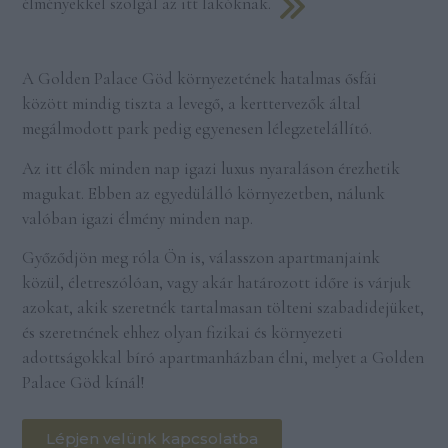
élményekkel szolgál az itt lakóknak.
A Golden Palace Göd környezetének hatalmas ősfái
között mindig tiszta a levegő, a kerttervezők által
megálmodott park pedig egyenesen lélegzetelállító.
Az itt élők minden nap igazi luxus nyaraláson érezhetik
magukat. Ebben az egyedülálló környezetben, nálunk
valóban igazi élmény minden nap.
Győződjön meg róla Ön is, válasszon apartmanjaink
közül, életreszólóan, vagy akár határozott időre is várjuk
azokat, akik szeretnék tartalmasan tölteni szabadidejüket,
és szeretnének ehhez olyan fizikai és környezeti
adottságokkal bíró apartmanházban élni, melyet a Golden
Palace Göd kínál!
Lépjen velünk kapcsolatba