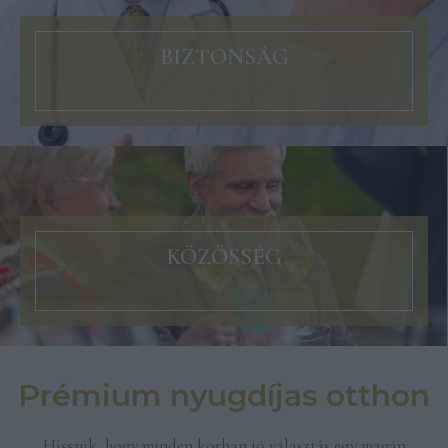
BIZTONSÁG
KÖZÖSSÉG
Prémium nyugdíjas otthon
Hisszük, hogy minden korban jó választás egy magán