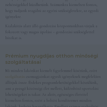
nehézségekkel küzdhetünk. Számunkra kiemelten fontos,
hogy tudjunk reagálni az egyéni szükségletekre, az egyedi
igényekre.
Kialakítás alatt álló gondozási központunkban várjuk a
fokozott vagy magas ápolási – gondozási szükséglettel
bírókat is.
Prémium nyugdíjas otthon minőségi
szolgáltatásai
Mi minden lakónkat kiemelt figyelemmel kísérünk, ezért
szolgáltatás
csomagjainkat egyedi igényeknek megfelelően
állítjuk össze. Érdekes programlehetőségekkel készülünk,
ami a pezsgő közösségi élet mellett, különböző sportolási
lehetőségeket is takar. Az aktív, egészséges életvitel
kiemelten fontos, ezért a beltéri konditermet minden
lakónk, kedvére használhatja. Emellett számos szabadtéri