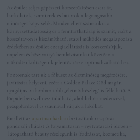
Az épület teljes gépészeti korszerűsítésen esett át,
burkolatok, szaniterek és bútorok a legmagasabb
minőséget képviselik. Mindemellett számunkra a
környezettudatosság és a fenntarthatóság is számít, ezért a
hosszútávon is kiszámítható, stabil működés megalapozása
érdekében az épület energiaellátását is korszerűsítjük,
napelem és hőszivattyú beruházásunkat követően a
működési költségeink jelentős része optimalizálható lesz.
Fontosnak tartjuk a fókuszt az életminőség megőrzésére,
javítására helyezni, ezért a Golden Palace Göd magán
nyugdíjas otthonban több „életmódrészleg” is fellelhető. A
főépületben wellness található, ahol beltéri medencével,
pezsgőfürdővel és szaunával várjuk a lakókat.
Emellett az
apartmanházban
biztosítunk 0-24 órás
gondozói ellátást és folyamatosan – nyitvatartási időben –
látogatható beauty részlegünk is (fodrászat, kozmetika,