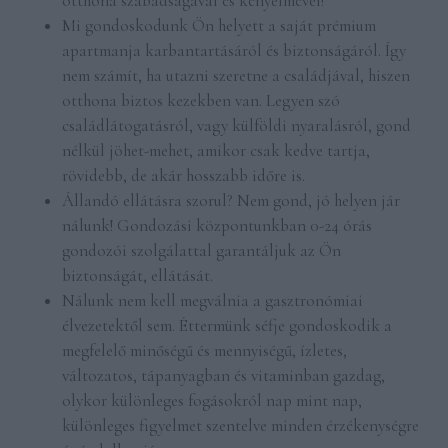
otthona szabadságával és kényelmével!
Mi gondoskodunk Ön helyett a saját prémium
apartmanja karbantartásáról és biztonságáról. Így
nem számít, ha utazni szeretne a családjával, hiszen
otthona biztos kezekben van. Legyen szó
családlátogatásról, vagy külföldi nyaralásról, gond
nélkül jöhet-mehet, amikor csak kedve tartja,
rövidebb, de akár hosszabb időre is.
Állandó ellátásra szorul? Nem gond, jó helyen jár
nálunk! Gondozási központunkban 0-24 órás
gondozói szolgálattal garantáljuk az Ön
biztonságát, ellátását.
Nálunk nem kell megválnia a gasztronómiai
élvezetektől sem. Éttermünk séfje gondoskodik a
megfelelő minőségű és mennyiségű, ízletes,
változatos, tápanyagban és vitaminban gazdag,
olykor különleges fogásokról nap mint nap,
különleges figyelmet szentelve minden érzékenységre