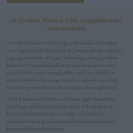
A Golden Palace Göd nyugdíjasház
apartmanjai
A Golden Palace Göd nem egy a klasszikus értelemben
vett, vagy köztudatban elterjedt „magán idősek otthona”,
vagy „luxus idősek otthona”, hanem egy olyan, prémium
környezetet és kiemelkedően széleskörű és színvonalas
szolgáltatást nyújtó nyugdíjasház, mely egyedülálló és
emiatt kivételes lehetőséget kínál az idősödő korosztály
számára egy tartalmas, és biztonságos élet megéléséhez.
A hét hektáron található csodálatos épület korábban
ötcsillagos golfhotelként működött. A homlokzat és a
belső terek felújításával, a korábbi lakosztályok
átalakításával és új apartmanok létrehozásával valódi
prémium lakóterek születtek.