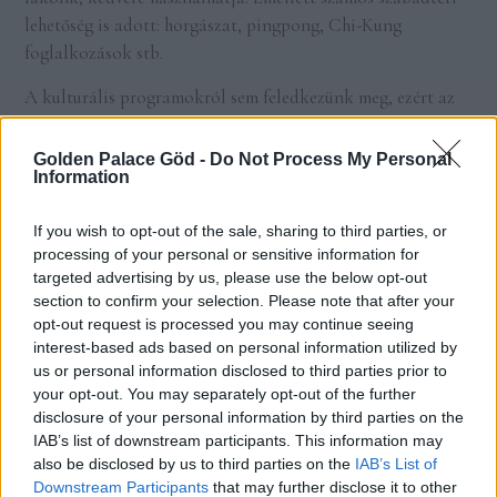
lehetőség is adott: horgászat, pingpong, Chi-Kung
foglalkozások stb.
A kulturális programokról sem feledkezünk meg, ezért az
irodalmi körtől kezdve, az énekkaron át, a festő szakkörig
az idegen nyelvklubon át, színes program lehetőségeket
Golden Palace Göd -
Do Not Process My Personal
Information
kínálunk helyben, annak érdekében, hogy mindenki jó
érezhesse magát. Ezenfelül különböző koncertek és bálok
If you wish to opt-out of the sale, sharing to third parties, or
megrendezésével is segítjük a jókedv fenntartását.
processing of your personal or sensitive information for
Egyéb szabadtéri lehetőségekről is gondoskodunk!
targeted advertising by us, please use the below opt-out
section to confirm your selection. Please note that after your
Grillezés, kertészkedés, és növénygondozási lehetőséget
opt-out request is processed you may continue seeing
kínálunk mindazok számára, akik ebben örömüket lelik,
interest-based ads based on personal information utilized by
ezzel is ösztönzve mindenkit a friss levegőn való minél
us or personal information disclosed to third parties prior to
hosszabb időtöltésre.
your opt-out. You may separately opt-out of the further
disclosure of your personal information by third parties on the
IAB’s list of downstream participants. This information may
also be disclosed by us to third parties on the
IAB’s List of
Élet a Golden Palace Göd magán
Downstream Participants
that may further disclose it to other