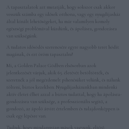
A tapasztalatok azt mutatják, hogy sokszor csak akkor
vesszük számba egy idősek otthona, vagy egy nyugdíjasház
által kínált lehetőségeket, ha már valamilyen komoly
egészségi problémával küzdünk, és ápolásra, gondozásra
van szükségünk.
A tudatos idősödés szerencsére egyre nagyobb teret hódít
magának, és ezt öröm tapasztalni!
Mi, a Golden Palace Gödben elsősorban azok
jelentkezését várjuk, akik 65. életévét betöltötték, és
szeretnék a jól megérdemelt pihenésüket velünk, és nálunk
tölteni, biztos kezekben. Nyugdíjasházunkban mindenki
aktív életet élhet azzal a biztos tudattal, hogy ha ápolásra-
gondozásra van szüksége, a professzionális segítő, a
gondozó, az ápoló átvitt értelemben és tulajdonképpen is
csak egy lépésre van.
Tudjuk, hogy mindannyian mások vagyunk, eltérő