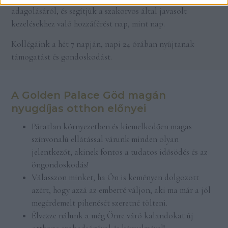
adagolásáról, és segítjük a szakorvos által javasolt
kezelésekhez való hozzáférést nap, mint nap.
Kollégáink a hét 7 napján, napi 24 órában nyújtanak
támogatást és gondoskodást.
A Golden Palace Göd magán
nyugdíjas otthon előnyei
Páratlan környezetben és kiemelkedően magas
színvonalú ellátással várunk minden olyan
jelentkezőt, akinek fontos a tudatos idősödés és az
öngondoskodás!
Válasszon minket, ha Ön is keményen dolgozott
azért, hogy azzá az emberré váljon, aki ma már a jól
megérdemelt pihenését szeretné tölteni.
Élvezze nálunk a még Önre váró kalandokat új