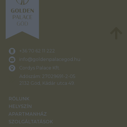
+36 70 62 11 222
info@goldenpalacegod.hu
Cordys Palace Kft.
Adószám: 27029691-2-05
2132 Göd, Kádár utca 49.
RÓLUNK
HELYSZÍN
APARTMANHÁZ
SZOLGÁLTATÁSOK