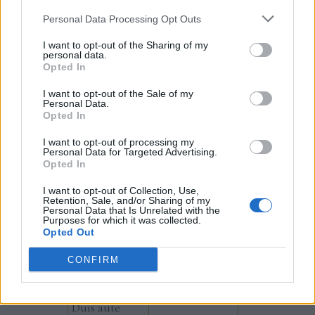
Personal Data Processing Opt Outs
I want to opt-out of the Sharing of my
personal data.
Opted In
Laboris nisi ut aliquip
I want to opt-out of the Sale of my
Personal Data.
Opted In
Lorem
I want to opt-out of processing my
consectetur
sed do
Personal Data for Targeted Advertising.
ipsum
Opted In
adipisicing
eiusmod
dolor sit
elit
tempor
I want to opt-out of Collection, Use,
amet
Retention, Sale, and/or Sharing of my
Personal Data that Is Unrelated with the
Purposes for which it was collected.
incididunt ut
Opted Out
labore et
XXXXXXX
XXXXXXX Ft
dolore magna
Ft
CONFIRM
aliqua
Duis aute