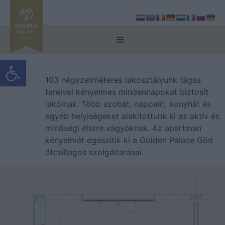
Eszköztár megnyitása
Helyszín
103 négyzetméteres lakosztályunk tágas
Apartmanházak
tereivel kényelmes mindennapokat biztosít
lakóinak. Több szobát, nappalit, konyhát és
egyéb helyiségeket alakítottunk ki az aktív és
Szolgáltatások
minőségi életre vágyóknak. Az apartman
kényelmét egészítik ki a Golden Palace Göd
Galéria
ötcsillagos szolgáltatásai.
Rólunk
GYIK