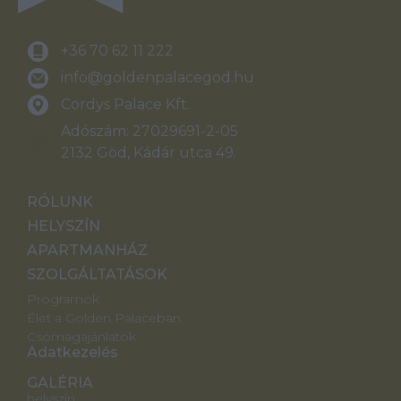
+36 70 62 11 222
info@goldenpalacegod.hu
Cordys Palace Kft.
Adószám: 27029691-2-05
2132 Göd, Kádár utca 49.
RÓLUNK
HELYSZÍN
APARTMANHÁZ
SZOLGÁLTATÁSOK
Programok
Élet a Golden Palaceban
Csomagajánlatok
Adatkezelés
GALÉRIA
helyszín