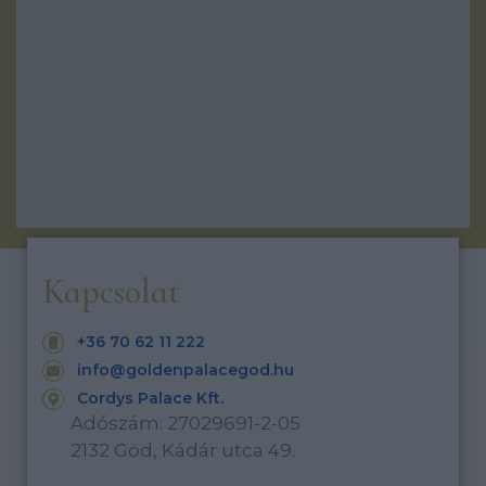
Árak
Kapcsolat
+36 70 62 11 222
info@goldenpalacegod.hu
Cordys Palace Kft.
Adószám: 27029691-2-05
2132 Göd, Kádár utca 49.