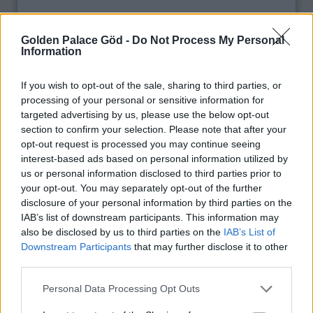
Írjon nekünk! Kérjen ajánlatot!
Golden Palace Göd -
Do Not Process My Personal
Information
If you wish to opt-out of the sale, sharing to third parties, or
processing of your personal or sensitive information for
targeted advertising by us, please use the below opt-out
section to confirm your selection. Please note that after your
opt-out request is processed you may continue seeing
interest-based ads based on personal information utilized by
us or personal information disclosed to third parties prior to
your opt-out. You may separately opt-out of the further
disclosure of your personal information by third parties on the
IAB’s list of downstream participants. This information may
also be disclosed by us to third parties on the
IAB’s List of
Kérem, vegyék fel velem a kapcsolatot
Downstream Participants
that may further disclose it to other
telefonon.
third parties.
A kapcsolatfelvételi űrlap elküldésével
Personal Data Processing Opt Outs
Ön hozzájárul az ott megadott adatoknak