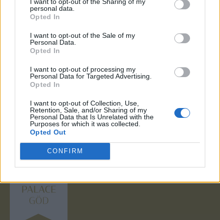
I want to opt-out of the Sharing of my
a Társaság általi megismeréséhez,
personal data.
tárolásához és az Ön kérdésének
Opted In
megválaszolása vagy árajánlat elkészítése
I want to opt-out of the Sale of my
érdekében való felhasználásához.
Personal Data.
Opted In
Adatkezelési tájékoztató
I want to opt-out of processing my
Küldés
Personal Data for Targeted Advertising.
Opted In
I want to opt-out of Collection, Use,
Retention, Sale, and/or Sharing of my
Personal Data that Is Unrelated with the
Purposes for which it was collected.
Opted Out
CONFIRM